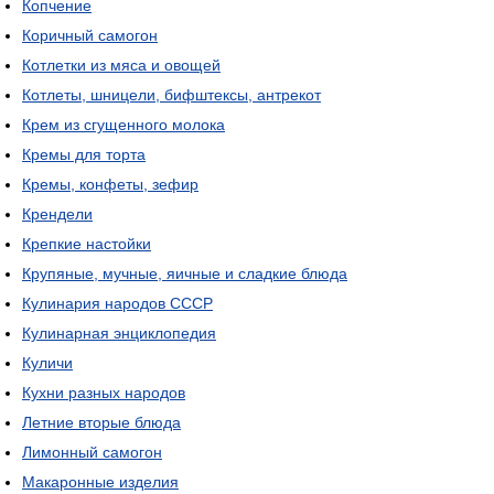
Копчение
Коричный самогон
Котлетки из мяса и овощей
Котлеты, шницели, бифштексы, антрекот
Крем из сгущенного молока
Кремы для торта
Кремы, конфеты, зефир
Крендели
Крепкие настойки
Крупяные, мучные, яичные и сладкие блюда
Кулинария народов СССР
Кулинарная энциклопедия
Куличи
Кухни разных народов
Летние вторые блюда
Лимонный самогон
Макаронные изделия