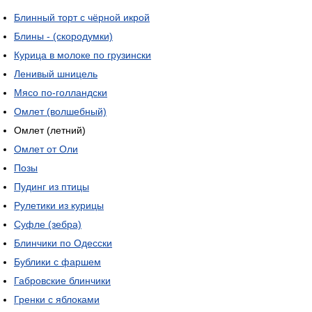
Блинный торт с чёрной икрой
Блины - (скородумки)
Курица в молоке по грузински
Ленивый шницель
Мясо по-голландски
Омлет (волшебный)
Омлет (летний)
Омлет от Оли
Позы
Пудинг из птицы
Рулетики из курицы
Cуфле (зебра)
Блинчики по Одесски
Бублики с фаршем
Габровские блинчики
Гренки с яблоками