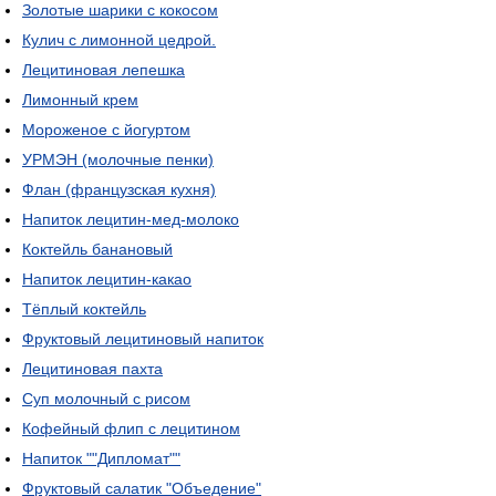
Золотые шарики с кокосом
Кулич с лимонной цедрой.
Лецитиновая лепешка
Лимонный крем
Мороженое с йогуртом
УРМЭН (молочные пенки)
Флан (французская кухня)
Напиток лецитин-мед-молоко
Коктейль банановый
Напиток лецитин-какао
Тёплый коктейль
Фруктовый лецитиновый напиток
Лецитиновая пахта
Суп молочный с рисом
Кофейный флип с лецитином
Напиток ""Дипломат""
Фруктовый салатик "Объедение"