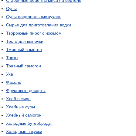
Старинные рецепты мяса на вертеле
Супы
Супы национальных кухонь
Сырье для приготовления водки
Творожный пирог с изюмом
Тесто для выпечки
Тминный самогон
Торты
Травный самогон
Уха
Фасоль
Фруктовые десерты
Хлеб в сыре
Хлебные супы
Хлебный самогон
Холодные бутерброды
Холодные закуски