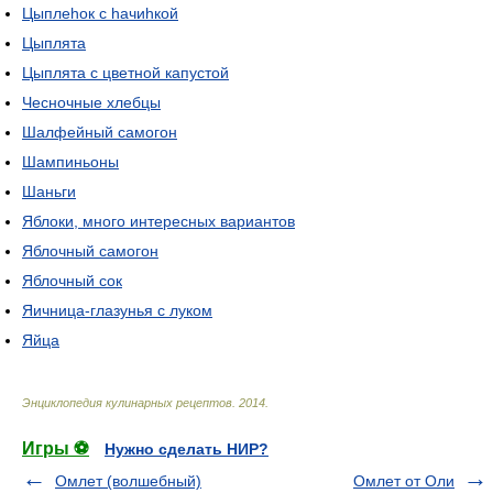
Цыплеhок с hачиhкой
Цыплята
Цыплята с цветной капустой
Чесночные хлебцы
Шалфейный самогон
Шампиньоны
Шаньги
Яблоки, много интересных вариантов
Яблочный самогон
Яблочный сок
Яичница-глазунья с луком
Яйца
Энциклопедия кулинарных рецептов
.
2014
.
Игры ⚽
Нужно сделать НИР?
Омлет (волшебный)
Омлет от Оли