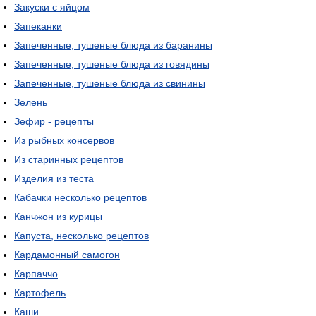
Закуски с яйцом
Запеканки
Запеченные, тушеные блюда из баранины
Запеченные, тушеные блюда из говядины
Запеченные, тушеные блюда из свинины
Зелень
Зефир - рецепты
Из рыбных консервов
Из старинных рецептов
Изделия из теста
Кабачки несколько рецептов
Канчжон из курицы
Капуста, несколько рецептов
Кардамонный самогон
Карпаччо
Картофель
Каши