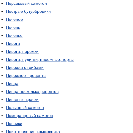
Персиковый самогон
Пестрые бутурбродики
Печеное
Печень
Печенье
Пироги
Пироги, пирожки
Пироги, пудинги, пирожные, торты
Пирожки с грибами
Пирожное - рецепты
Пицца
Пицца несколько рецептов
Пищевые краски
Полынный самогон
Померанцевый самогон
Пончики
Приготовление крыжовника