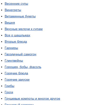
Весенние супы
Винегреты
Витаминные букеты
Вишня
Вкусные мелочи к супам
Все о шашлыках
Вторые блюда
Гарниры
Гвоздичный самогон
Глинтвейны
Горошек, бобы, фасоль
Горячие блюда
Горячие закуски
Грибы
Гроги
Грушевые компоты и многое другое
Грушевый самогон