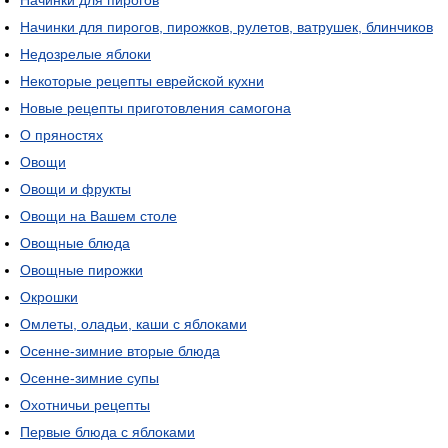
Начинки для пирогов
Начинки для пирогов, пирожков, рулетов, ватрушек, блинчиков
Недозрелые яблоки
Некоторые рецепты еврейской кухни
Новые рецепты приготовления самогона
О пряностях
Овощи
Овощи и фрукты
Овощи на Вашем столе
Овощные блюда
Овощные пирожки
Окрошки
Омлеты, оладьи, каши с яблоками
Осенне-зимние вторые блюда
Осенне-зимние супы
Охотничьи рецепты
Первые блюда с яблоками