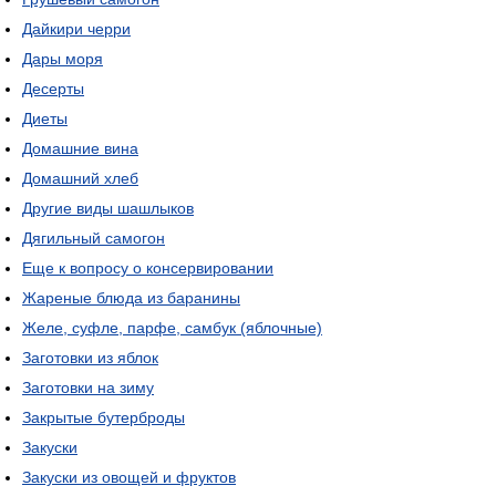
Дайкири черри
Дары моря
Десерты
Диеты
Домашние вина
Домашний хлеб
Другие виды шашлыков
Дягильный самогон
Еще к вопросу о консервировании
Жареные блюда из баранины
Желе, суфле, парфе, самбук (яблочные)
Заготовки из яблок
Заготовки на зиму
Закрытые бутерброды
Закуски
Закуски из овощей и фруктов